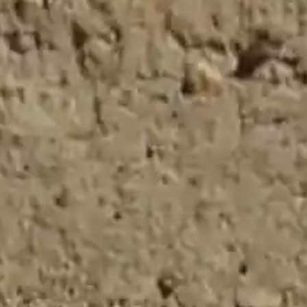
Por favor, los campos del formulario marcados
con asterisco * son obligatorios.
Acepto la totalidad
de condiciones del
Aviso Legal
,
Política
de Privacidad
y la
recepción de
comunicaciones,
promociones, ofertas
y comunicaciones