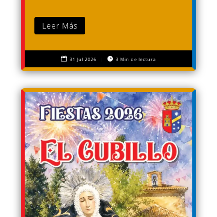
Leer Más


31 Jul 2026
|
3 Min de lectura