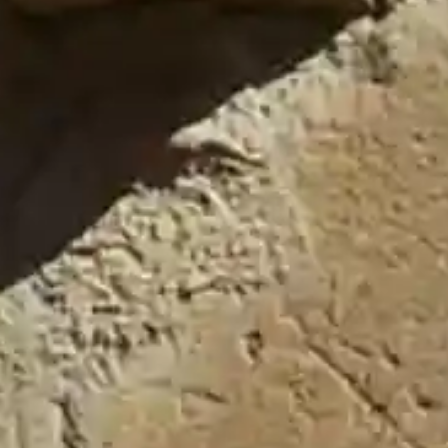
Historial
Tablón de Bandos 2017
(7)
Tablón de Bandos 2018
(4)
Tablón de Bandos 2019
(2)
Tablón de Bandos 2020
(2)
Tablón de Bandos 2021
(6)
Tablón de Bandos 2022
(6)
Tablón de Bandos 2023
(15)
Tablón de Bandos 2024
(8)
Tablón de Bandos 2025
(19)
Tablón de Bandos 2026
(9)
Pueblos Amigos
Casa de Uceda
Fuentelahiguera de Albatages
Valdenuño Fernández