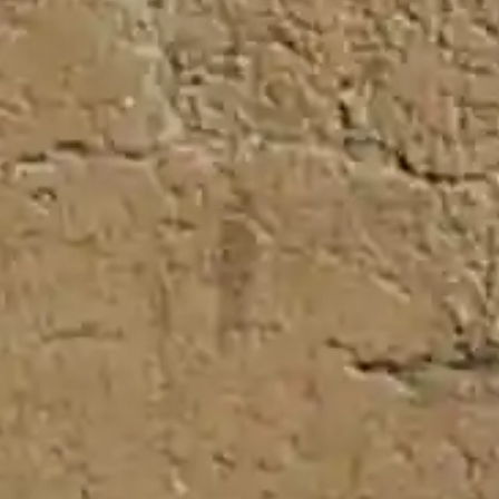
para mejorar las ayudas preventivas frente a los
ataques de lobo
Globalcaja vuelve a respaldar la Tómbola de Cáritas,
que abre sus puertas con la mirada puesta en su
próximo 75º aniversario
El Ayuntamiento actúa en el arbolado de la Plaza de
San Agustín de Toledo y plantará tres nuevos
árboles
Castilla la Mancha
El imponente castillo de Guadalajara que reabre sus
puertas y podrá visitarse en agosto
Toledo | Más de 5.000 personas visitan la exposición
del ‘Mes de los Artistas Toledanos’
Toledo prevé que las mayores concentraciones de
personas por el eclipse serán en el Valle
Castilla-La Mancha vuelve a estar entre las regiones
más infrafinanciadas
Aumenta el precio medio del vino exportado por
Castilla-La Mancha