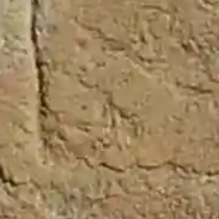
Villaseca de Uceda
Viñuelas
Últimas Noticias
Guadalajara
Mallas de sombreo para mitigar el estrés térmico en
cultivos hortícolas
Ayuntamiento Toledo llama a la responsabilidad por
la posible concentración de público en el Valle el día
del eclipse
El Gobierno regional trabaja con agricultores y
ganaderos para evaluar los daños del incendio de La
Mierla y definir las ayudas
El Gobierno regional escucha al sector ganadero