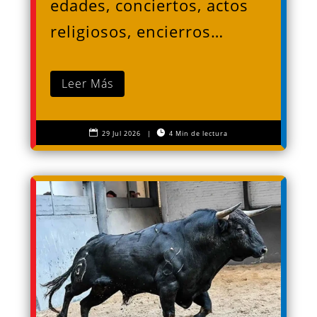
edades, conciertos, actos
religiosos, encierros…
Leer Más


29 Jul 2026
|
4 Min de lectura