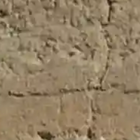
comerciales.
El Cubillo de Uceda
Dirección:
Plaza Mayor Nº1
Código Postal:
El Cubillo de Uceda, 19186
Email:
info@elcubillodeuceda.com
Teléfono:
949 856 080
Horario:
Lunes de 10:00 a 13:00
Página Web:
www.elcubillodeuceda.com