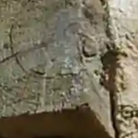
Últimos Bandos
Incendios Forestales
31 de julio de 2026
Fiestas El Cubillo 2026
29 de julio de 2026
Visita a la Ganadería
9 de julio de 2026
Plaza de Toros
9 de julio de 2026
Decreto de Convocatoria
25 de junio de 2026