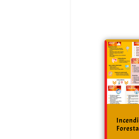
Incend
Foresta