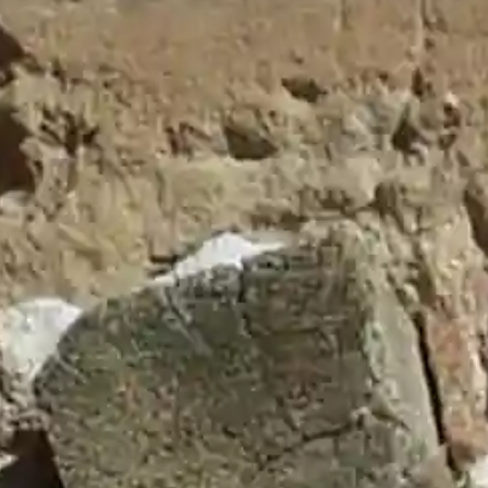
illo de
Últimos Bando
Incendios Forestales
31 de ju
de 2026
laza Mayor Nº1
Fiestas El Cubillo 2026
29 de
al:
El Cubillo de
julio de 2026
6
Visita a la Ganadería
9 de jul
de 2026
llodeuceda.com
Plaza de Toros
9 de julio de
9 856 080
2026
es de 10:00 a
Decreto de Convocatoria
25 
:
junio de 2026
lodeuceda.com
Historial