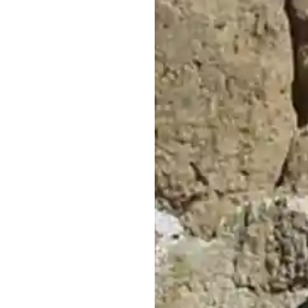
El Cub
Uceda
Dirección:
P
Código Post
Uceda, 1918
Email:
info@elcubi
Teléfono:
94
Horario:
Lun
13:00
Página Web
www.elcubil