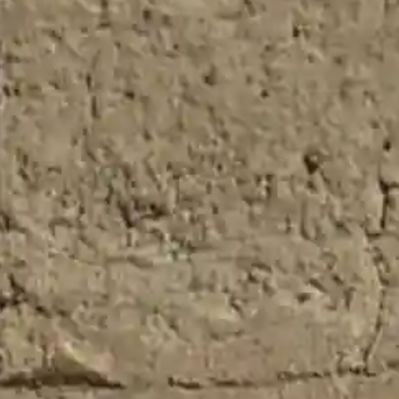
a totalidad de condiciones del
Aviso
ica de Privacidad
y la recepción de
nes, promociones, ofertas y
nes comerciales.