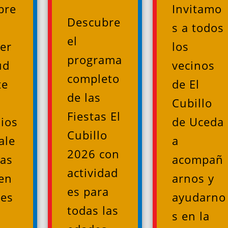
bre
Invitamo
Descubre
s a todos
el
er
los
programa
ud
vecinos
completo
te
de El
de las
Cubillo
Fiestas El
ios
de Uceda
Cubillo
ale
a
2026 con
las
acompañ
actividad
en
arnos y
es para
nes
ayudarno
todas las
s en la