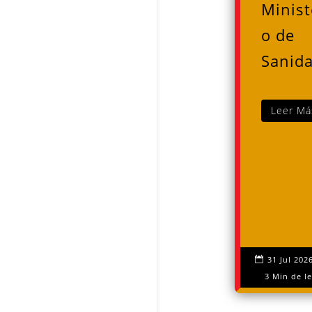
Minist
o de
Sanid
Leer Más
31 Jul 202

3 Min de le