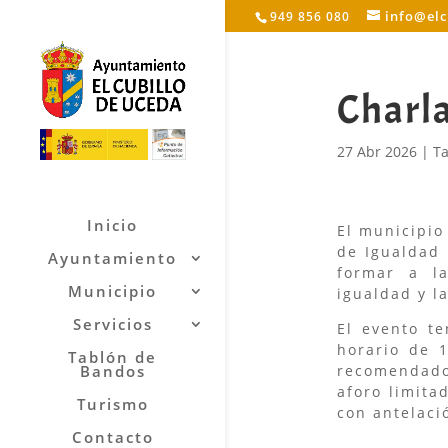
info@el
949 856 080
Charla
27 Abr 2026
|
Ta
Inicio
El municipio
de Igualdad 
Ayuntamiento
formar a la
Municipio
igualdad y l
Servicios
El evento t
horario de 1
Tablón de
Bandos
recomendado
aforo limita
Turismo
con antelaci
Contacto