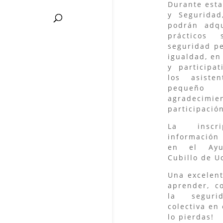
Durante esta
y Seguridad
podrán adqu
prácticos 
seguridad pe
igualdad, en
y participa
los asiste
pequeño 
agradeci
participació
La insc
información
en el Ayu
Cubillo de U
Una excelen
aprender, c
la seguri
colectiva en 
lo pierdas!