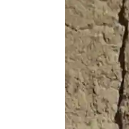
Acepto l
Legal
,
Polít
comunicacio
comunicacio