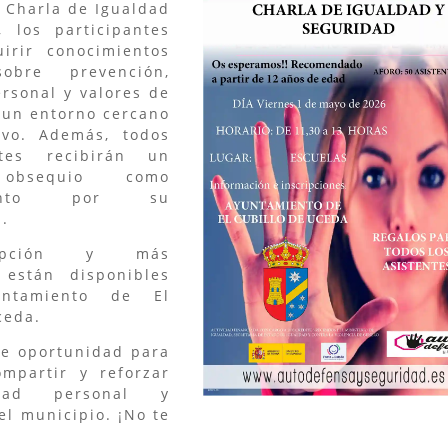
 Charla de Igualdad
, los participantes
irir conocimientos
sobre prevención,
rsonal y valores de
 un entorno cercano
tivo. Además, todos
ntes recibirán un
obsequio como
miento por su
n.
ripción y más
 están disponibles
ntamiento de El
ceda.
te oportunidad para
ompartir y reforzar
dad personal y
el municipio. ¡No te