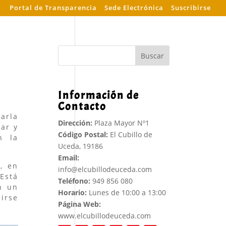
Portal de Transparencia
Sede Electrónica
Suscribirse
Buscar
Información de
Contacto
harla
Dirección:
Plaza Mayor Nº1
iar y
Código Postal:
El Cubillo de
n la
Uceda, 19186
Email:
, en
info@elcubillodeuceda.com
Está
Teléfono:
949 856 080
n un
Horario:
Lunes de 10:00 a 13:00
birse
Página Web:
www.elcubillodeuceda.com