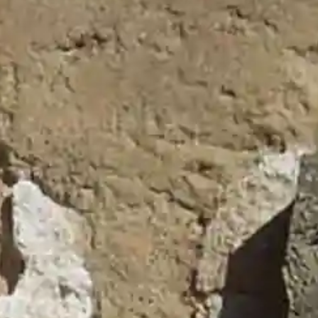
s
Últimas
Noticias
lio
Guadalajara
CCOO C-LM exige reforzar la
io
prevención frente al estrés
térmico y reclama más
inspecciones ante el riesgo
por calor
El Instituto Municipal de
de
Deportes de Albacete
aprueba la convocatoria del
Programa de Escuelas