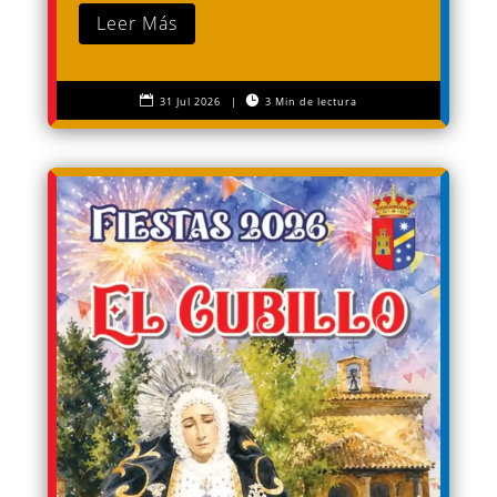
Leer Más


31 Jul 2026
|
3 Min de lectura