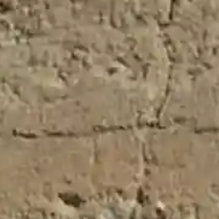
El Cubillo de Uceda
Dirección:
Plaza Mayor Nº1
Código Postal:
El Cubillo de Uceda, 19186
Email:
info@elcubillodeuceda.com
Teléfono:
949 856 080
Horario:
Lunes de 10:00 a 13:00
Página Web:
www.elcubillodeuceda.com