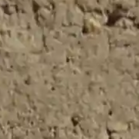
Por favor, los campos del formulario marcados
con asterisco * son obligatorios.
Acepto la totalidad
de condiciones del
Aviso Legal
,
Política
de Privacidad
y la
recepción de
comunicaciones,
promociones, ofertas
y comunicaciones
comerciales.