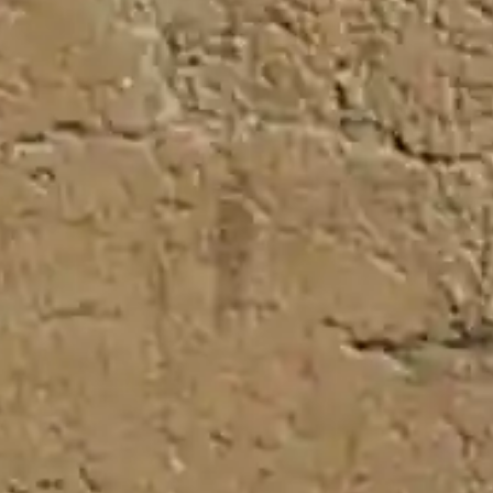
de estudiantes
'Los vigilantes del cosmos', el reportaje sobre el
eclipse solar visto desde el espacio aéreo ya está en
CMMPlay
Más de un centenar de profesionales educativos de
C-LM han participado en programas destinados al
alumnado con TEA
Castilla la Mancha
De berenjenas a un retrato: los curiosos regalos que
los castellanomanchegos han hecho a los reyes
Maite Urteaga, vencedora absoluta de la II Vuelta a
Castilla-La Mancha LEADER femenina
Toledo quiere que la Vuelta a España pase por la
ciudad en 2028 por el centenario del nacimiento de
Bahamontes
Fallece un hombre de 48 años tras caer de una
bicicleta en un pueblo de Ciudad Real
Comunidades de Regantes del Alto Guadiana unen
su voz contra la planificación hidrológica actual