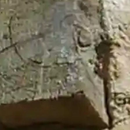
Últimos Bandos
Incendios Forestales
31 de julio de 2026
Fiestas El Cubillo 2026
29 de julio de 2026
Visita a la Ganadería
9 de julio de 2026
Plaza de Toros
9 de julio de 2026
Decreto de Convocatoria
25 de junio de 2026
Historial