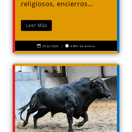
religiosos, encierros…
Leer Más


29 Jul 2026
|
4 Min de lectura