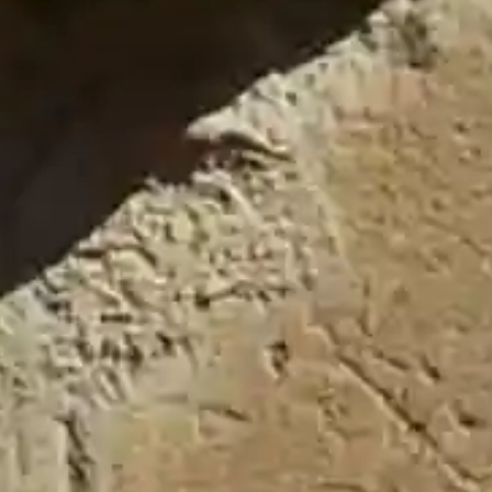
Tablón de Bandos 2017
(7)
Tablón de Bandos 2018
(4)
Tablón de Bandos 2019
(2)
Tablón de Bandos 2020
(2)
Tablón de Bandos 2021
(6)
Tablón de Bandos 2022
(6)
Tablón de Bandos 2023
(15)
Tablón de Bandos 2024
(8)
Tablón de Bandos 2025
(19)
Tablón de Bandos 2026
(9)
Pueblos Amigos
Casa de Uceda
Fuentelahiguera de Albatages
Valdenuño Fernández
Villaseca de Uceda