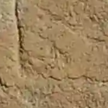
Viñuelas
Últimas Noticias
Guadalajara
Previsión meteorológica para este domingo en C-
LM: posibles tormentas localmente fuerte en el sur y
sureste de Albacete
Velázquez abre vías para intercambios de
estudiantes con la la Canaday Center University of
Toledo (Ohio)
Ingenieros técnicos forestales advierten del riesgo
de incendios durante la semana del eclipse solar
Toledo refuerza los lazos educativos y culturales con
la Canaday Center University of Toledo (Ohio) y abre
nuevas vías de colaboración para los intercambios