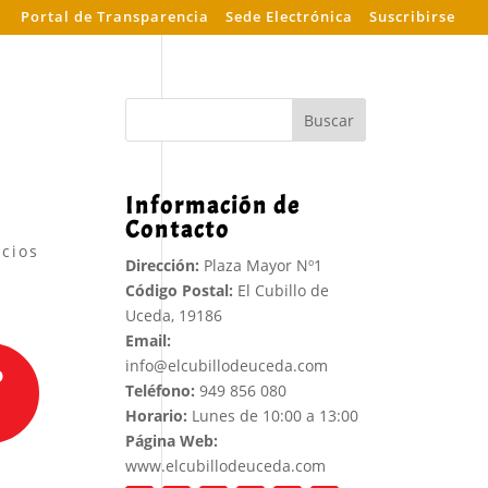
Portal de Transparencia
Sede Electrónica
Suscribirse
Buscar
Información de
Contacto
cios
Dirección:
Plaza Mayor Nº1
Código Postal:
El Cubillo de
Uceda, 19186
Email:
info@elcubillodeuceda.com
o
Teléfono:
949 856 080
Horario:
Lunes de 10:00 a 13:00
Página Web:
www.elcubillodeuceda.com