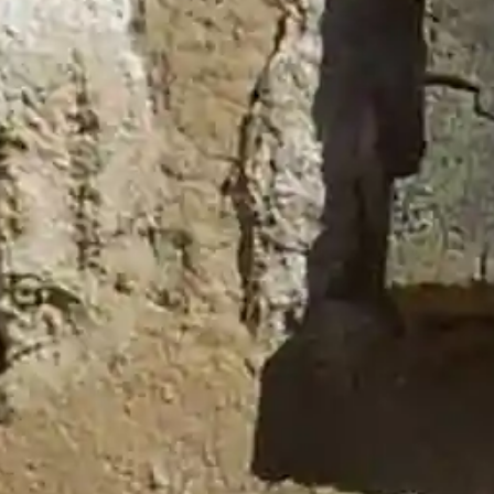
de
público en el Valle el día del
eclipse
El Gobierno regional trabaja
con agricultores y
ganaderos para evaluar los
daños del incendio de La
Mierla y definir las ayudas
El Gobierno regional
escucha al sector ganadero
para mejorar las ayudas
preventivas frente a los
ataques de lobo
Globalcaja vuelve a
respaldar la Tómbola de
Cáritas, que abre sus
puertas con la mirada
puesta en su próximo 75º