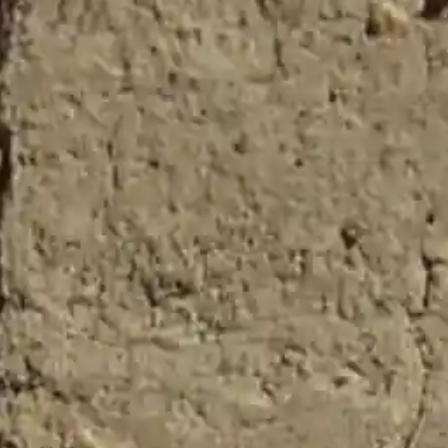
or favor, los campos del formulario marcados con a
a totalidad de condiciones del
Aviso
ica de Privacidad
y la recepción de
nes, promociones, ofertas y
nes comerciales.