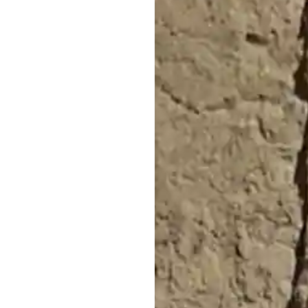
P
Acepto l
Legal
,
Polít
comunicacio
comunicacio