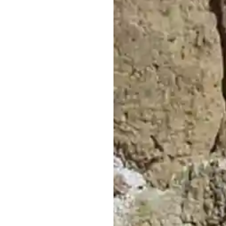
El Cub
Uceda
Dirección:
P
Código Post
Uceda, 1918
Email:
info@elcubi
Teléfono:
94
Horario:
Lun