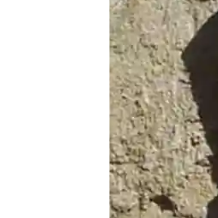
13:00
Página Web
www.elcubil