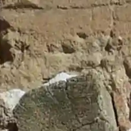
illo de
Últimos Bando
Incendios Forestales
31 de ju
de 2026
laza Mayor Nº1
Fiestas El Cubillo 2026
29 de
al:
El Cubillo de
julio de 2026
6
Visita a la Ganadería
9 de jul
de 2026
llodeuceda.com
Plaza de Toros
9 de julio de
9 856 080
2026
es de 10:00 a