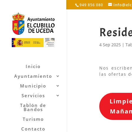
info@el
949 856 080
Resid
4 Sep 2025
|
Ta
Inicio
Nos escriben
las ofertas 
Ayuntamiento
Municipio
Servicios
Limpi
Tablón de
Bandos
Mañan
Turismo
Contacto