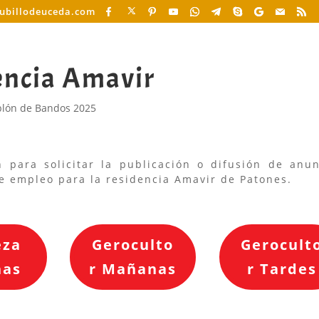
cubillodeuceda.com
encia Amavir
blón de Bandos 2025
 para solicitar la publicación o difusión de anun
de empleo para la residencia Amavir de Patones.
eza
Geroculto
Gerocult
as
r Mañanas
r Tardes