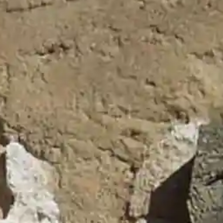
s
Últimas
Noticias
lio
Guadalajara
Mallas de sombreo para
io
mitigar el estrés térmico en
cultivos hortícolas
Ayuntamiento Toledo llama
a la responsabilidad por la
posible concentración de