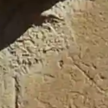
Tablón de Bandos 2018
(4)
Tablón de Bandos 2019
(2)
Tablón de Bandos 2020
(2)
Tablón de Bandos 2021
(6)
Tablón de Bandos 2022
(6)
Tablón de Bandos 2023
(15)
Tablón de Bandos 2024
(8)
Tablón de Bandos 2025
(19)
Tablón de Bandos 2026
(9)
Pueblos Amigos
Casa de Uceda
Fuentelahiguera de Albatages
Valdenuño Fernández
Villaseca de Uceda
Viñuelas