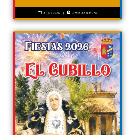


31 Jul 2026
|
3 Min de lectura