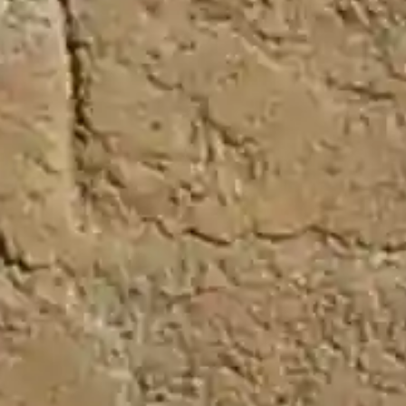
Últimas Noticias
Guadalajara
Capullo de Jerez despliega su arte este domingo en
la VI Muestra Local de Flamenco de Tomelloso
La ciudadrealeña Nuria Morales se hace con el
segundo premio de la VIII Bienal de Pintura de Los
Santos de Maimona
Previsión meteorológica para este domingo en C-
LM: posibles tormentas localmente fuerte en el sur y
sureste de Albacete
Velázquez abre vías para intercambios de
estudiantes con la la Canaday Center University of
Toledo (Ohio)
Ingenieros técnicos forestales advierten del riesgo
de incendios durante la semana del eclipse solar