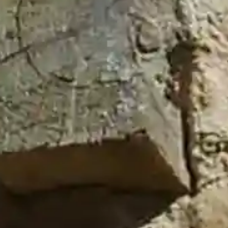
Últimos Bandos
Incendios Forestales
31 de julio de 2026
Fiestas El Cubillo 2026
29 de julio de 2026
Visita a la Ganadería
9 de julio de 2026
Plaza de Toros
9 de julio de 2026
Decreto de Convocatoria
25 de junio de 2026
Historial
Tablón de Bandos 2017
(7)