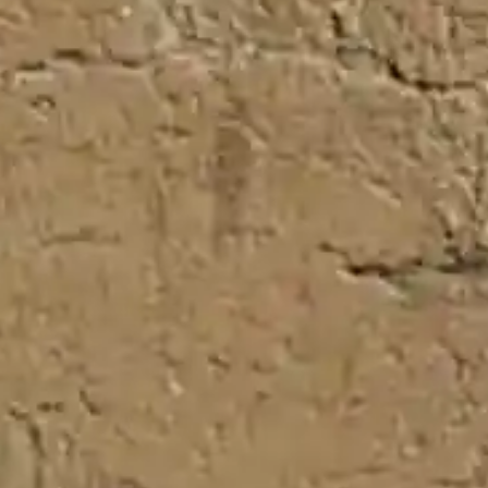
Toledo refuerza los lazos educativos y culturales con
la Canaday Center University of Toledo (Ohio) y abre
nuevas vías de colaboración para los intercambios
de estudiantes
Castilla la Mancha
De berenjenas a un retrato: los curiosos regalos que
los castellanomanchegos han hecho a los reyes
Maite Urteaga, vencedora absoluta de la II Vuelta a
Castilla-La Mancha LEADER femenina
Toledo quiere que la Vuelta a España pase por la
ciudad en 2028 por el centenario del nacimiento de
Bahamontes
Fallece un hombre de 48 años tras caer de una
bicicleta en un pueblo de Ciudad Real
Comunidades de Regantes del Alto Guadiana unen
su voz contra la planificación hidrológica actual
Villanueva de la Fuente se llena de visitantes,
actividad y negocio con MENCATUR 2026
Cae en Illescas (Toledo) el primer premio de la