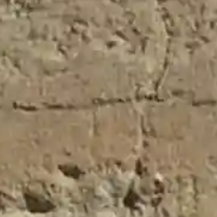
El Cubillo de Uceda
Dirección:
Plaza Mayor Nº1
Código Postal:
El Cubillo de Uceda, 19186
Email:
info@elcubillodeuceda.com
Teléfono:
949 856 080
Horario:
Lunes de 10:00 a 13:00
Página Web:
www.elcubillodeuceda.com