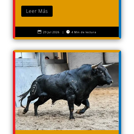
Leer Más


29 Jul 2026
|
4 Min de lectura