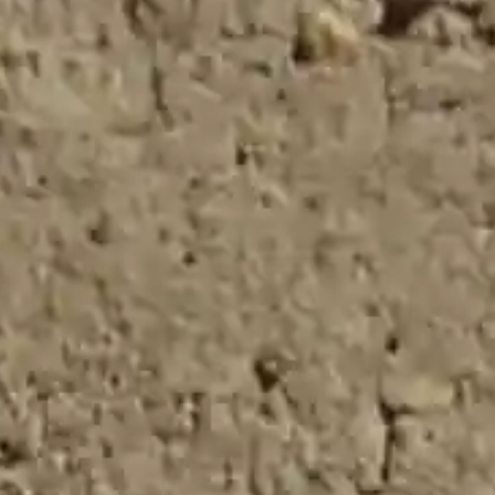
Acepto la totalidad
de condiciones del
Aviso Legal
,
Política
de Privacidad
y la
recepción de
comunicaciones,
promociones, ofertas
y comunicaciones
comerciales.